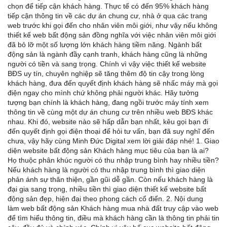
chọn để tiếp cận khách hàng. Thực tế có đến 95% khách hàng
tiếp cận thông tin về các dự án chung cư, nhà ở qua các trang
web trước khi gọi đến cho nhân viên môi giới, như vậy nếu không
thiết kế web bất động sản đồng nghĩa với việc nhân viên môi giới
đã bỏ lỡ một số lượng lớn khách hàng tiềm năng. Ngành bất
động sản là ngành đầy cạnh tranh, khách hàng cũng là những
người có tiền và sang trọng. Chính vì vậy việc thiết kế website
BĐS uy tín, chuyên nghiệp sẽ tăng thêm độ tin cậy trong lòng
khách hàng, đưa đến quyết định khách hàng sẽ nhấc máy mà gọi
điện ngay cho mình chứ không phải người khác. Hãy tưởng
tượng bạn chính là khách hàng, đang ngồi trước máy tính xem
thông tin về cùng một dự án chung cư trên nhiều web BĐS khác
nhau. Khi đó, website nào sẽ hấp dẫn bạn nhất, kêu gọi bạn đi
đến quyết định gọi điện thoại để hỏi tư vấn, bạn đã suy nghĩ đến
chưa, vậy hãy cùng Minh Đức Digital xem lời giải đáp nhé! 1. Giao
diện website bất động sản Khách hàng mục tiêu của bạn là ai?
Họ thuộc phân khúc người có thu nhập trung bình hay nhiều tiền?
Nếu khách hàng là người có thu nhập trung bình thì giao diện
phản ánh sự thân thiện, gần gũi dễ gần. Còn nếu khách hàng là
đại gia sang trọng, nhiều tiền thì giao diện thiết kế website bất
động sản đẹp, hiện đại theo phong cách cổ điển. 2. Nội dung
làm web bất động sản Khách hàng mua nhà đất truy cập vào web
để tìm hiểu thông tin, điều mà khách hàng cần là thông tin phải tin