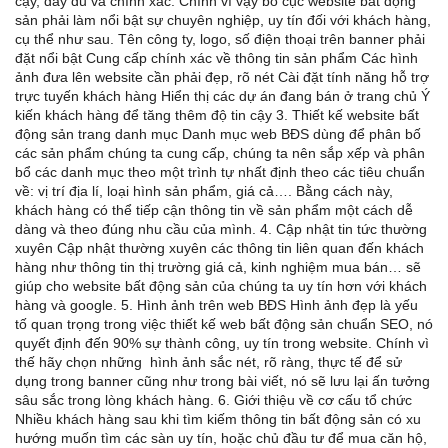
cậy, đầy đủ và chính xác. Chính vì vậy bố cục website bất động
sản phải làm nổi bật sự chuyên nghiệp, uy tín đối với khách hàng,
cụ thể như sau. Tên công ty, logo, số điện thoại trên banner phải
đặt nổi bật Cung cấp chính xác về thông tin sản phẩm Các hình
ảnh đưa lên website cần phải đẹp, rõ nét Cài đặt tính năng hỗ trợ
trực tuyến khách hàng Hiển thị các dự án đang bán ở trang chủ Ý
kiến khách hàng để tăng thêm độ tin cậy 3. Thiết kế website bất
động sản trang danh mục Danh mục web BĐS dùng để phân bố
các sản phẩm chúng ta cung cấp, chúng ta nên sắp xếp và phân
bổ các danh mục theo một trình tự nhất định theo các tiêu chuẩn
về: vị trí địa lí, loại hình sản phẩm, giá cả…. Bằng cách này,
khách hàng có thể tiếp cận thông tin về sản phẩm một cách dễ
dàng và theo đúng nhu cầu của mình. 4. Cập nhật tin tức thường
xuyên Cập nhật thường xuyên các thông tin liên quan đến khách
hàng như thông tin thị trường giá cả, kinh nghiệm mua bán… sẽ
giúp cho website bất động sản của chúng ta uy tín hơn với khách
hàng và google. 5. Hình ảnh trên web BĐS Hình ảnh đẹp là yếu
tố quan trọng trong việc thiết kế web bất động sản chuẩn SEO, nó
quyết định đến 90% sự thành công, uy tín trong website. Chính vì
thế hãy chọn những hình ảnh sắc nét, rõ ràng, thực tế để sử
dụng trong banner cũng như trong bài viết, nó sẽ lưu lại ấn tưởng
sâu sắc trong lòng khách hàng. 6. Giới thiệu về cơ cấu tổ chức
Nhiều khách hàng sau khi tìm kiếm thông tin bất động sản có xu
hướng muốn tìm các sàn uy tín, hoặc chủ đầu tư để mua căn hộ,