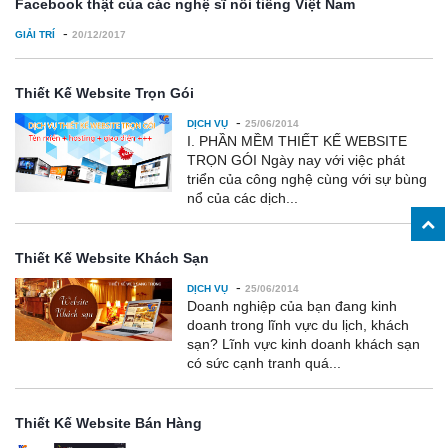
Facebook thật của các nghệ sĩ nổi tiếng Việt Nam
-
GIẢI TRÍ
20/12/2017
Thiết Kế Website Trọn Gói
-
DỊCH VỤ
25/06/2014
I. PHẦN MỀM THIẾT KẾ WEBSITE
TRỌN GÓI Ngày nay với việc phát
triển của công nghệ cùng với sự bùng
nổ của các dịch...
Thiết Kế Website Khách Sạn
-
DỊCH VỤ
25/06/2014
Doanh nghiệp của bạn đang kinh
doanh trong lĩnh vực du lịch, khách
sạn? Lĩnh vực kinh doanh khách sạn
có sức cạnh tranh quá...
Thiết Kế Website Bán Hàng