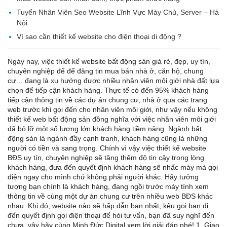
Tuyển Nhân Viên Seo Website Lĩnh Vực Máy Chủ, Server – Hà
Nội
Vì sao cần thiết kế website cho điện thoại di động ?
Ngày nay, việc thiết kế website bất động sản giá rẻ, đẹp, uy tín,
chuyên nghiệp để để đăng tin mua bán nhà ở, căn hộ, chung
cư… đang là xu hướng được nhiều nhân viên môi giới nhà đất lựa
chọn để tiếp cận khách hàng. Thực tế có đến 95% khách hàng
tiếp cận thông tin về các dự án chung cư, nhà ở qua các trang
web trước khi gọi đến cho nhân viên môi giới, như vậy nếu không
thiết kế web bất động sản đồng nghĩa với việc nhân viên môi giới
đã bỏ lỡ một số lượng lớn khách hàng tiềm năng. Ngành bất
động sản là ngành đầy cạnh tranh, khách hàng cũng là những
người có tiền và sang trọng. Chính vì vậy việc thiết kế website
BĐS uy tín, chuyên nghiệp sẽ tăng thêm độ tin cậy trong lòng
khách hàng, đưa đến quyết định khách hàng sẽ nhấc máy mà gọi
điện ngay cho mình chứ không phải người khác. Hãy tưởng
tượng bạn chính là khách hàng, đang ngồi trước máy tính xem
thông tin về cùng một dự án chung cư trên nhiều web BĐS khác
nhau. Khi đó, website nào sẽ hấp dẫn bạn nhất, kêu gọi bạn đi
đến quyết định gọi điện thoại để hỏi tư vấn, bạn đã suy nghĩ đến
chưa, vậy hãy cùng Minh Đức Digital xem lời giải đáp nhé! 1. Giao