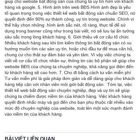
giúp cho website bất động sản của chúng ta uy tín hơn với khách
hàng và google. 5. Hình ảnh trên web BĐS Hình ảnh đẹp là yếu
tố quan trọng trong việc thiết kế web bất động sản chuẩn SEO, nó
quyết định đến 90% sự thành công, uy tín trong website. Chính vì
thế hãy chọn những hình ảnh sắc nét, rõ ràng, thực tế để sử
dụng trong banner cũng như trong bài viết, nó sẽ lưu lại ấn tưởng
sâu sắc trong lòng khách hàng. 6. Giới thiệu về cơ cấu tổ chức
Nhiều khách hàng sau khi tìm kiếm thông tin bất động sản có xu
hướng muốn tìm các sàn uy tín, hoặc chủ đầu tư để mua căn hộ,
chung cư cho thật sự đảm bảo và yên tâm. Vì vậy việc chúng ta
viết về cơ cấu tổ chức nhân sự, thông tin các bộ phận sẽ giúp cho
website BĐS của chúng ta chuyên nghiệp, khả năng gọi điện đến
từ khách hàng sẽ cao hơn. 7. Cho đi bằng cách tư vấn miễn phí
Tư vấn miễn phí là giải pháp đơn giản và dễ dàng giúp cho khách
hàng tiếp cận với nhân viên môi giới bất động sản. Tóm lại, việc
thiết kế web bất động sản chuyên nghiệp, đẹp và uy tín sẽ giúp
chúng ta chiếm được niềm tin của khách hàng. Việc khách hàng
quyết định nhấc máy và gọi đến cho bạn phụ thuộc rất nhiều vào
mức độ chuyên nghiệp của website, toát lên một sức mạnh đánh
vào niềm tin của khách hàng.
BÀI VIẾT LIÊN QUAN