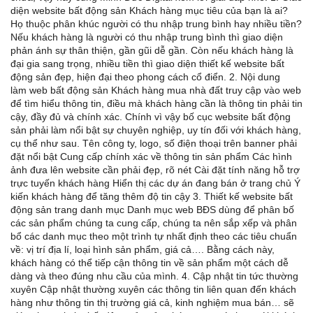
diện website bất động sản Khách hàng mục tiêu của bạn là ai?
Họ thuộc phân khúc người có thu nhập trung bình hay nhiều tiền?
Nếu khách hàng là người có thu nhập trung bình thì giao diện
phản ánh sự thân thiện, gần gũi dễ gần. Còn nếu khách hàng là
đại gia sang trọng, nhiều tiền thì giao diện thiết kế website bất
động sản đẹp, hiện đại theo phong cách cổ điển. 2. Nội dung
làm web bất động sản Khách hàng mua nhà đất truy cập vào web
để tìm hiểu thông tin, điều mà khách hàng cần là thông tin phải tin
cậy, đầy đủ và chính xác. Chính vì vậy bố cục website bất động
sản phải làm nổi bật sự chuyên nghiệp, uy tín đối với khách hàng,
cụ thể như sau. Tên công ty, logo, số điện thoại trên banner phải
đặt nổi bật Cung cấp chính xác về thông tin sản phẩm Các hình
ảnh đưa lên website cần phải đẹp, rõ nét Cài đặt tính năng hỗ trợ
trực tuyến khách hàng Hiển thị các dự án đang bán ở trang chủ Ý
kiến khách hàng để tăng thêm độ tin cậy 3. Thiết kế website bất
động sản trang danh mục Danh mục web BĐS dùng để phân bố
các sản phẩm chúng ta cung cấp, chúng ta nên sắp xếp và phân
bổ các danh mục theo một trình tự nhất định theo các tiêu chuẩn
về: vị trí địa lí, loại hình sản phẩm, giá cả…. Bằng cách này,
khách hàng có thể tiếp cận thông tin về sản phẩm một cách dễ
dàng và theo đúng nhu cầu của mình. 4. Cập nhật tin tức thường
xuyên Cập nhật thường xuyên các thông tin liên quan đến khách
hàng như thông tin thị trường giá cả, kinh nghiệm mua bán… sẽ