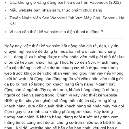
Các khung giờ vàng đăng bài hiệu quả trên Facebook (2022)
Mẫu website bán nhân sâm, thực phẩm chức năng
Tuyển Nhân Viên Seo Website Lĩnh Vực Máy Chủ, Server – Hà
Nội
Vì sao cần thiết kế website cho điện thoại di động ?
Ngày nay, việc thiết kế website bất động sản giá rẻ, đẹp, uy tín,
chuyên nghiệp để để đăng tin mua bán nhà ở, căn hộ, chung
cư… đang là xu hướng được nhiều nhân viên môi giới nhà đất lựa
chọn để tiếp cận khách hàng. Thực tế có đến 95% khách hàng
tiếp cận thông tin về các dự án chung cư, nhà ở qua các trang
web trước khi gọi đến cho nhân viên môi giới, như vậy nếu không
thiết kế web bất động sản đồng nghĩa với việc nhân viên môi giới
đã bỏ lỡ một số lượng lớn khách hàng tiềm năng. Ngành bất
động sản là ngành đầy cạnh tranh, khách hàng cũng là những
người có tiền và sang trọng. Chính vì vậy việc thiết kế website
BĐS uy tín, chuyên nghiệp sẽ tăng thêm độ tin cậy trong lòng
khách hàng, đưa đến quyết định khách hàng sẽ nhấc máy mà gọi
điện ngay cho mình chứ không phải người khác. Hãy tưởng
tượng bạn chính là khách hàng, đang ngồi trước máy tính xem
thông tin về cùng một dự án chung cư trên nhiều web BĐS khác
nhau. Khi đó, website nào sẽ hấp dẫn bạn nhất, kêu gọi bạn đi