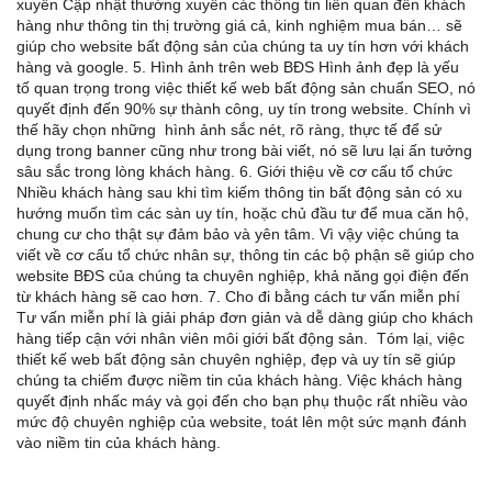
xuyên Cập nhật thường xuyên các thông tin liên quan đến khách
hàng như thông tin thị trường giá cả, kinh nghiệm mua bán… sẽ
giúp cho website bất động sản của chúng ta uy tín hơn với khách
hàng và google. 5. Hình ảnh trên web BĐS Hình ảnh đẹp là yếu
tố quan trọng trong việc thiết kế web bất động sản chuẩn SEO, nó
quyết định đến 90% sự thành công, uy tín trong website. Chính vì
thế hãy chọn những hình ảnh sắc nét, rõ ràng, thực tế để sử
dụng trong banner cũng như trong bài viết, nó sẽ lưu lại ấn tưởng
sâu sắc trong lòng khách hàng. 6. Giới thiệu về cơ cấu tổ chức
Nhiều khách hàng sau khi tìm kiếm thông tin bất động sản có xu
hướng muốn tìm các sàn uy tín, hoặc chủ đầu tư để mua căn hộ,
chung cư cho thật sự đảm bảo và yên tâm. Vì vậy việc chúng ta
viết về cơ cấu tổ chức nhân sự, thông tin các bộ phận sẽ giúp cho
website BĐS của chúng ta chuyên nghiệp, khả năng gọi điện đến
từ khách hàng sẽ cao hơn. 7. Cho đi bằng cách tư vấn miễn phí
Tư vấn miễn phí là giải pháp đơn giản và dễ dàng giúp cho khách
hàng tiếp cận với nhân viên môi giới bất động sản. Tóm lại, việc
thiết kế web bất động sản chuyên nghiệp, đẹp và uy tín sẽ giúp
chúng ta chiếm được niềm tin của khách hàng. Việc khách hàng
quyết định nhấc máy và gọi đến cho bạn phụ thuộc rất nhiều vào
mức độ chuyên nghiệp của website, toát lên một sức mạnh đánh
vào niềm tin của khách hàng.