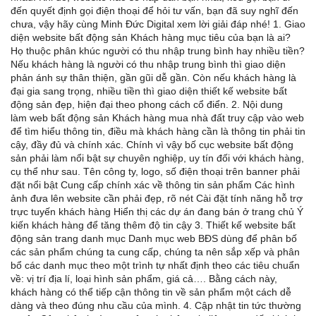
đến quyết định gọi điện thoại để hỏi tư vấn, bạn đã suy nghĩ đến
chưa, vậy hãy cùng Minh Đức Digital xem lời giải đáp nhé! 1. Giao
diện website bất động sản Khách hàng mục tiêu của bạn là ai?
Họ thuộc phân khúc người có thu nhập trung bình hay nhiều tiền?
Nếu khách hàng là người có thu nhập trung bình thì giao diện
phản ánh sự thân thiện, gần gũi dễ gần. Còn nếu khách hàng là
đại gia sang trọng, nhiều tiền thì giao diện thiết kế website bất
động sản đẹp, hiện đại theo phong cách cổ điển. 2. Nội dung
làm web bất động sản Khách hàng mua nhà đất truy cập vào web
để tìm hiểu thông tin, điều mà khách hàng cần là thông tin phải tin
cậy, đầy đủ và chính xác. Chính vì vậy bố cục website bất động
sản phải làm nổi bật sự chuyên nghiệp, uy tín đối với khách hàng,
cụ thể như sau. Tên công ty, logo, số điện thoại trên banner phải
đặt nổi bật Cung cấp chính xác về thông tin sản phẩm Các hình
ảnh đưa lên website cần phải đẹp, rõ nét Cài đặt tính năng hỗ trợ
trực tuyến khách hàng Hiển thị các dự án đang bán ở trang chủ Ý
kiến khách hàng để tăng thêm độ tin cậy 3. Thiết kế website bất
động sản trang danh mục Danh mục web BĐS dùng để phân bố
các sản phẩm chúng ta cung cấp, chúng ta nên sắp xếp và phân
bổ các danh mục theo một trình tự nhất định theo các tiêu chuẩn
về: vị trí địa lí, loại hình sản phẩm, giá cả…. Bằng cách này,
khách hàng có thể tiếp cận thông tin về sản phẩm một cách dễ
dàng và theo đúng nhu cầu của mình. 4. Cập nhật tin tức thường