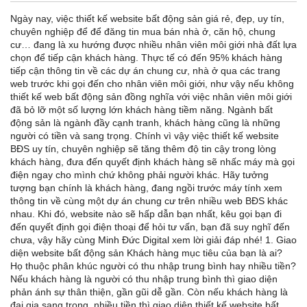
Ngày nay, việc thiết kế website bất động sản giá rẻ, đẹp, uy tín,
chuyên nghiệp để để đăng tin mua bán nhà ở, căn hộ, chung
cư… đang là xu hướng được nhiều nhân viên môi giới nhà đất lựa
chọn để tiếp cận khách hàng. Thực tế có đến 95% khách hàng
tiếp cận thông tin về các dự án chung cư, nhà ở qua các trang
web trước khi gọi đến cho nhân viên môi giới, như vậy nếu không
thiết kế web bất động sản đồng nghĩa với việc nhân viên môi giới
đã bỏ lỡ một số lượng lớn khách hàng tiềm năng. Ngành bất
động sản là ngành đầy cạnh tranh, khách hàng cũng là những
người có tiền và sang trọng. Chính vì vậy việc thiết kế website
BĐS uy tín, chuyên nghiệp sẽ tăng thêm độ tin cậy trong lòng
khách hàng, đưa đến quyết định khách hàng sẽ nhấc máy mà gọi
điện ngay cho mình chứ không phải người khác. Hãy tưởng
tượng bạn chính là khách hàng, đang ngồi trước máy tính xem
thông tin về cùng một dự án chung cư trên nhiều web BĐS khác
nhau. Khi đó, website nào sẽ hấp dẫn bạn nhất, kêu gọi bạn đi
đến quyết định gọi điện thoại để hỏi tư vấn, bạn đã suy nghĩ đến
chưa, vậy hãy cùng Minh Đức Digital xem lời giải đáp nhé! 1. Giao
diện website bất động sản Khách hàng mục tiêu của bạn là ai?
Họ thuộc phân khúc người có thu nhập trung bình hay nhiều tiền?
Nếu khách hàng là người có thu nhập trung bình thì giao diện
phản ánh sự thân thiện, gần gũi dễ gần. Còn nếu khách hàng là
đại gia sang trọng, nhiều tiền thì giao diện thiết kế website bất