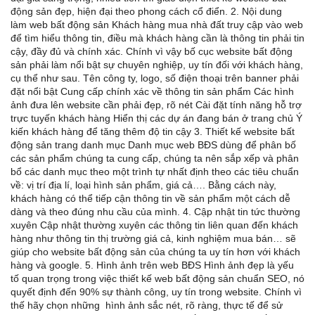
động sản đẹp, hiện đại theo phong cách cổ điển. 2. Nội dung
làm web bất động sản Khách hàng mua nhà đất truy cập vào web
để tìm hiểu thông tin, điều mà khách hàng cần là thông tin phải tin
cậy, đầy đủ và chính xác. Chính vì vậy bố cục website bất động
sản phải làm nổi bật sự chuyên nghiệp, uy tín đối với khách hàng,
cụ thể như sau. Tên công ty, logo, số điện thoại trên banner phải
đặt nổi bật Cung cấp chính xác về thông tin sản phẩm Các hình
ảnh đưa lên website cần phải đẹp, rõ nét Cài đặt tính năng hỗ trợ
trực tuyến khách hàng Hiển thị các dự án đang bán ở trang chủ Ý
kiến khách hàng để tăng thêm độ tin cậy 3. Thiết kế website bất
động sản trang danh mục Danh mục web BĐS dùng để phân bố
các sản phẩm chúng ta cung cấp, chúng ta nên sắp xếp và phân
bổ các danh mục theo một trình tự nhất định theo các tiêu chuẩn
về: vị trí địa lí, loại hình sản phẩm, giá cả…. Bằng cách này,
khách hàng có thể tiếp cận thông tin về sản phẩm một cách dễ
dàng và theo đúng nhu cầu của mình. 4. Cập nhật tin tức thường
xuyên Cập nhật thường xuyên các thông tin liên quan đến khách
hàng như thông tin thị trường giá cả, kinh nghiệm mua bán… sẽ
giúp cho website bất động sản của chúng ta uy tín hơn với khách
hàng và google. 5. Hình ảnh trên web BĐS Hình ảnh đẹp là yếu
tố quan trọng trong việc thiết kế web bất động sản chuẩn SEO, nó
quyết định đến 90% sự thành công, uy tín trong website. Chính vì
thế hãy chọn những hình ảnh sắc nét, rõ ràng, thực tế để sử