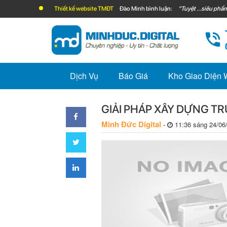
Thiết kế website TMĐT
Đào Minh bình luận:
"Tuyệt ...siêu phẩm
Dịch Vụ
Báo Giá
Kho Giao Diện
GIẢI PHÁP XÂY DỰNG T
Minh Đức Digital
-
11:36 sáng 24/06