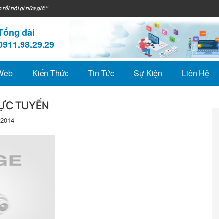
 rồi nói gì nữa giờ."
Tổng đài
0911.98.29.29
 Web
Kiến Thức
Tin Tức
Sự Kiện
Liên Hệ
RỰC TUYẾN
/2014