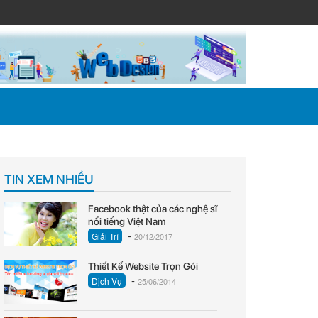
TIN XEM NHIỀU
Facebook thật của các nghệ sĩ
nổi tiếng Việt Nam
-
Giải Trí
20/12/2017
Thiết Kế Website Trọn Gói
-
Dịch Vụ
25/06/2014