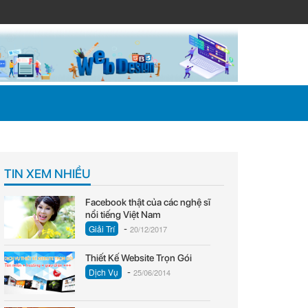
TIN XEM NHIỀU
Facebook thật của các nghệ sĩ
nổi tiếng Việt Nam
-
Giải Trí
20/12/2017
Thiết Kế Website Trọn Gói
-
Dịch Vụ
25/06/2014