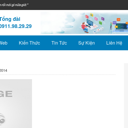
 rồi nói gì nữa giờ."
Tổng đài
0911.98.29.29
 Web
Kiến Thức
Tin Tức
Sự Kiện
Liên Hệ
2014