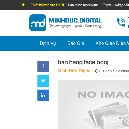
Thiết kế website TMĐT
Đào Minh bình luận:
"Tuyệt ...siêu phẩm
Dịch Vụ
Báo Giá
Kho Giao Diện
ban hang face booj
Minh Đức Digital
-
3:19 chiều 29/09/