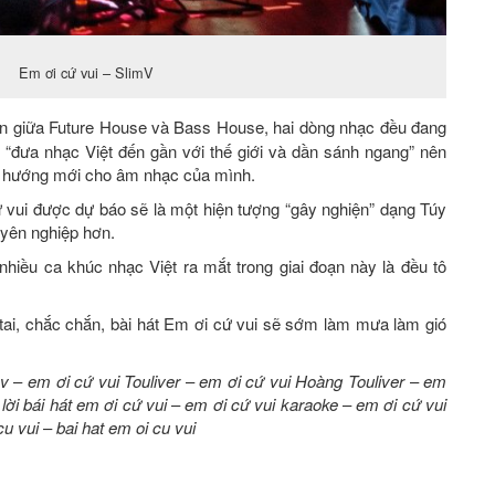
Em ơi cứ vui – SlimV
n giữa Future House và Bass House, hai dòng nhạc đều đang
đưa nhạc Việt đến gần với thế giới và dần sánh ngang” nên
u hướng mới cho âm nhạc của mình.
cứ vui được dự báo sẽ là một hiện tượng “gây nghiện” dạng Túy
yên nghiệp hơn.
nhiều ca khúc nhạc Việt ra mắt trong giai đoạn này là đều tô
t tai, chắc chắn, bài hát Em ơi cứ vui sẽ sớm làm mưa làm gió
mv
–
em ơi cứ vui Touliver
–
em ơi cứ vui Hoàng Touliver
–
em
–
lời bái hát em ơi cứ vui
–
em ơi cứ vui karaoke
–
em ơi cứ vui
cu vui
–
bai hat em oi cu vui