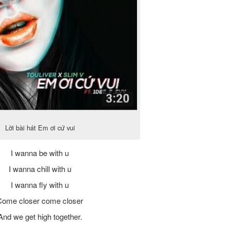
Lời bài hát Em ơi cứ vui
I wanna be with u
I wanna chill with u
I wanna fly with u
Come closer come closer
And we get high together.