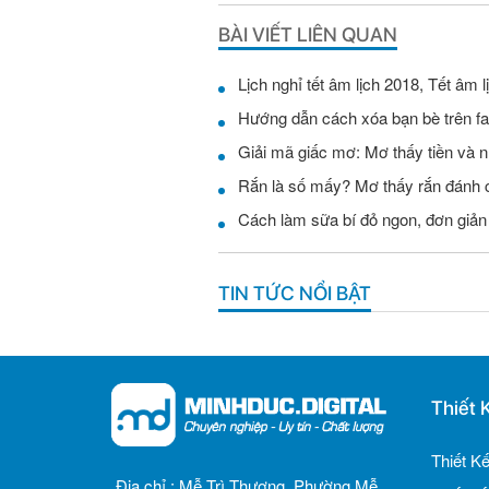
BÀI VIẾT LIÊN QUAN
Lịch nghỉ tết âm lịch 2018, Tết âm
Hướng dẫn cách xóa bạn bè trên fa
Giải mã giấc mơ: Mơ thấy tiền và 
Rắn là số mấy? Mơ thấy rắn đánh c
Cách làm sữa bí đỏ ngon, đơn giản
TIN TỨC NỔI BẬT
Thiết 
Thiết K
Địa chỉ :
Mễ Trì Thượng, Phường Mễ