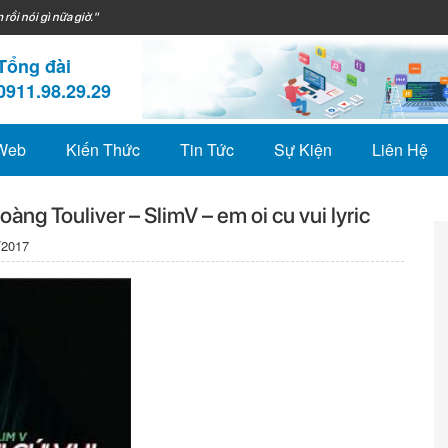
 rồi nói gì nữa giờ."
Tổng đài
0911.98.29.29
 Web
Kiến Thức
Tin Tức
Sự Kiện
Liên Hệ
oàng Touliver – SlimV – em oi cu vui lyric
/2017