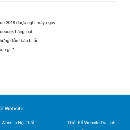
 lịch 2018 được nghỉ mấy ngày
cebook hàng loạt
những điềm báo bí ẩn
on gì ?
Kế Website
ế Website Nội Thất
Thiết Kế Website Du Lịch