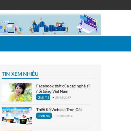
TIN XEM NHIỀU
Facebook thật của các nghệ sĩ
nổi tiếng Việt Nam
-
Giải Trí
20/12/2017
Thiết Kế Website Trọn Gói
-
Dịch Vụ
25/06/2014