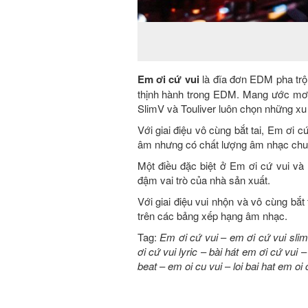
Em ơi cứ vui
là đĩa đơn EDM pha trộ
thịnh hành trong EDM. Mang ước mơ “
SlimV và Touliver luôn chọn những x
Với giai điệu vô cùng bắt tai, Em ơi 
âm nhưng có chất lượng âm nhạc chu
Một điều đặc biệt ở Em ơi cứ vui và 
đậm vai trò của nhà sản xuất.
Với giai điệu vui nhộn và vô cùng bắ
trên các bảng xếp hạng âm nhạc.
Tag:
Em ơi cứ vui
–
em ơi cứ vui sli
ơi cứ vui lyric
–
bài hát em ơi cứ vui
beat
–
em oi cu vui
–
loi bai hat em oi 