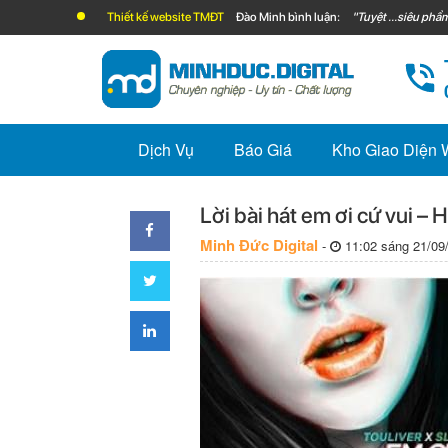
Thiết kế website TMĐT
Đào Minh bình luận:
"Tuyệt ...siêu phẩm
Dịch Vụ
Báo Giá
Kho Giao Diện
Lời bài hát em ơi cứ vui – H
Minh Đức Digital
-
11:02 sáng 21/09