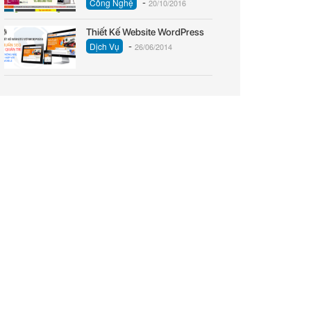
-
Công Nghệ
20/10/2016
Thiết Kế Website WordPress
-
Dịch Vụ
26/06/2014