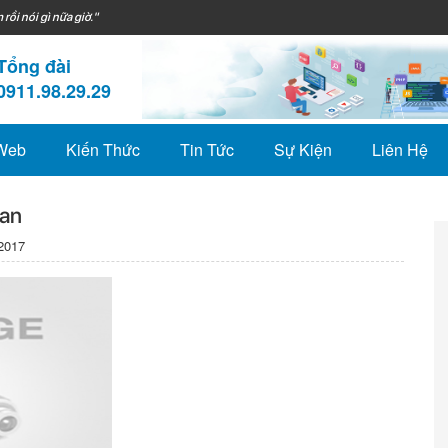
 rồi nói gì nữa giờ."
Tổng đài
0911.98.29.29
 Web
Kiến Thức
Tin Tức
Sự Kiện
Liên Hệ
an
2017