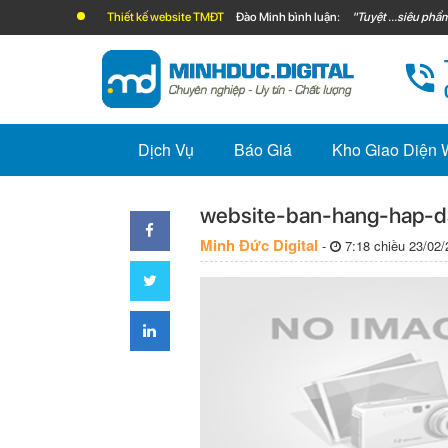
Thiết kế website TMĐT
Đào Minh bình luận:
"Tuyệt ...siêu phẩm
Dịch Vụ
Báo Giá
Kho Giao Diện
website-ban-hang-hap-d
Minh Đức Digital
-
7:18 chiều 23/02/