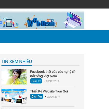
TIN XEM NHIỀU
Facebook thật của các nghệ sĩ
nổi tiếng Việt Nam
-
Giải Trí
20/12/2017
Thiết Kế Website Trọn Gói
-
Dịch Vụ
25/06/2014