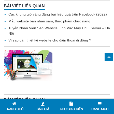
BÀI VIẾT LIÊN QUAN
Các khung giờ vàng đăng bài hiệu quả trên Facebook (2022)
Mẫu website bán nhân sâm, thực phẩm chức năng
Tuyển Nhân Viên Seo Website Lĩnh Vực Máy Chủ, Server – Hà
Nội
Vì sao cần thiết kế website cho điện thoại di động ?
BÀI VIẾT LIÊN QUAN
Facebook thật của các nghệ sĩ nổi tiếng Việt Nam
TRANG CHỦ
BÁO GIÁ
KHO GIAO DIỆN
DANH MỤC