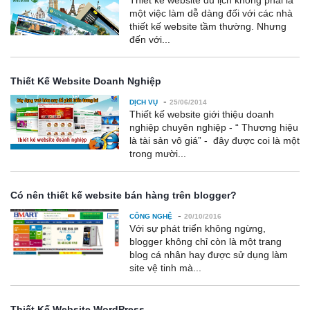
Thiết kế website du lịch không phải là
một việc làm dễ dàng đối với các nhà
thiết kế website tầm thường. Nhưng
đến với...
Thiết Kế Website Doanh Nghiệp
-
DỊCH VỤ
25/06/2014
Thiết kế website giới thiệu doanh
nghiệp chuyên nghiệp - “ Thương hiệu
là tài sản vô giá” - đây được coi là một
trong mười...
Có nên thiết kế website bán hàng trên blogger?
-
CÔNG NGHỆ
20/10/2016
Với sự phát triển không ngừng,
blogger không chỉ còn là một trang
blog cá nhân hay được sử dụng làm
site vệ tinh mà...
Thiết Kế Website WordPress