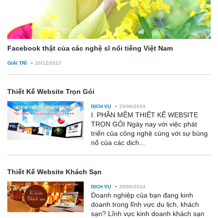
Facebook thật của các nghệ sĩ nổi tiếng Việt Nam
-
GIẢI TRÍ
20/12/2017
Thiết Kế Website Trọn Gói
-
DỊCH VỤ
25/06/2014
I. PHẦN MỀM THIẾT KẾ WEBSITE
TRỌN GÓI Ngày nay với việc phát
triển của công nghệ cùng với sự bùng
nổ của các dịch...
Thiết Kế Website Khách Sạn
-
DỊCH VỤ
25/06/2014
Doanh nghiệp của bạn đang kinh
doanh trong lĩnh vực du lịch, khách
sạn? Lĩnh vực kinh doanh khách sạn