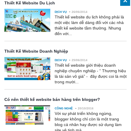
Thiết Kế Website Du Lịch
-
DỊCH VỤ
26/06/2014
Thiết kế website du lịch không phải là
một việc làm dễ dàng đối với các nhà
thiết kế website tầm thường. Nhưng
đến với...
Thiết Kế Website Doanh Nghiệp
-
DỊCH VỤ
25/06/2014
Thiết kế website giới thiệu doanh
nghiệp chuyên nghiệp - “ Thương hiệu
là tài sản vô giá” - đây được coi là một
trong mười...
Có nên thiết kế website bán hàng trên blogger?
-
CÔNG NGHỆ
20/10/2016
Với sự phát triển không ngừng,
blogger không chỉ còn là một trang
blog cá nhân hay được sử dụng làm
site vệ tinh mà...