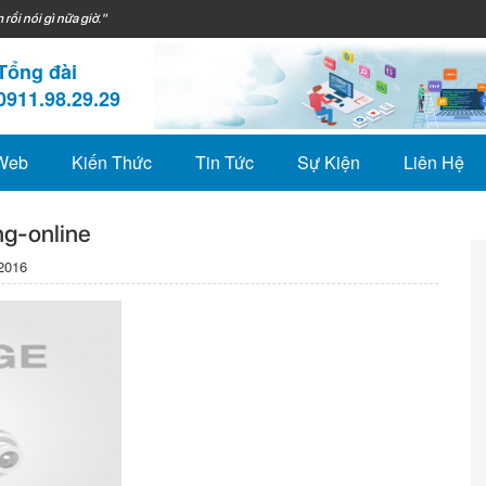
 rồi nói gì nữa giờ."
Tổng đài
0911.98.29.29
 Web
Kiến Thức
Tin Tức
Sự Kiện
Liên Hệ
ng-online
2016