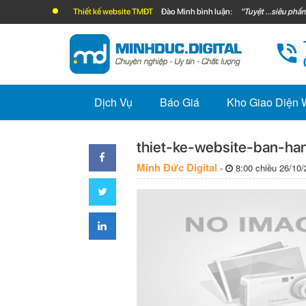
Thiết kế website TMĐT
Đào Minh bình luận:
"Tuyệt ...siêu phẩm
Dịch Vụ
Báo Giá
Kho Giao Diện
thiet-ke-website-ban-ha
Minh Đức Digital
-
8:00 chiều 26/10/