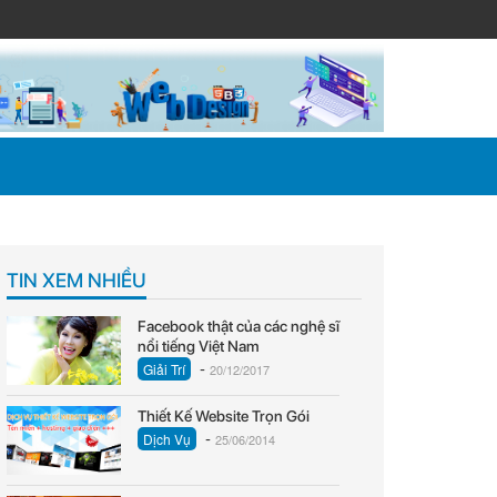
TIN XEM NHIỀU
Facebook thật của các nghệ sĩ
nổi tiếng Việt Nam
-
Giải Trí
20/12/2017
Thiết Kế Website Trọn Gói
-
Dịch Vụ
25/06/2014