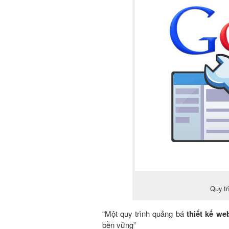
Quy tr
“Một quy trình quảng bá
thiết kế we
bền vững”