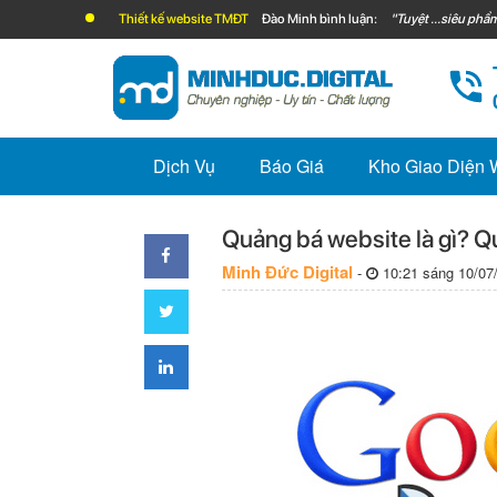
Thiết kế website TMĐT
Đào Minh bình luận:
"Tuyệt ...siêu phẩm
Dịch Vụ
Báo Giá
Kho Giao Diện
Quảng bá website là gì? Q
Minh Đức Digital
-
10:21 sáng 10/07