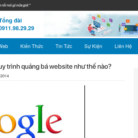
 rồi nói gì nữa giờ."
Tổng đài
0911.98.29.29
 Web
Kiến Thức
Tin Tức
Sự Kiện
Liên Hệ
uy trình quảng bá website như thế nào?
/2014