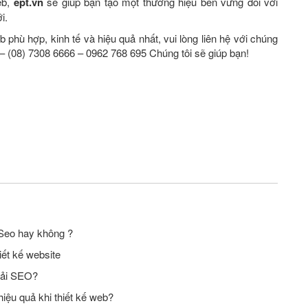
eb,
ept.vn
sẽ giúp bạn tạo một thương hiệu bền vững đối với
i.
phù hợp, kinh tế và hiệu quả nhất, vui lòng liên hệ với chúng
6 – (08) 7308 6666 – 0962 768 695 Chúng tôi sẽ giúp bạn!
 Seo hay không ?
iết kế website
phải SEO?
iệu quả khi thiết kế web?