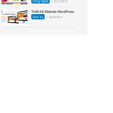
-
Công Nghệ
20/10/2016
Thiết Kế Website WordPress
-
Dịch Vụ
26/06/2014