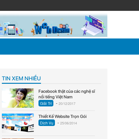
TIN XEM NHIỀU
Facebook thật của các nghệ sĩ
nổi tiếng Việt Nam
-
Giải Trí
20/12/2017
Thiết Kế Website Trọn Gói
-
Dịch Vụ
25/06/2014