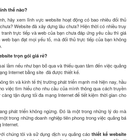
ính thế nào?
, hãy xem lĩnh vực website hoạt động có bao nhiêu đối thủ
y chưa? Website đã xây dựng lâu chưa? Hiện thời có nhiều truy
tranh trực tiếp và web của bạn chưa đáp ứng yêu cầu thì giá
 web bạn đạt mọi yếu tố, mà đối thủ trực tiếp của bạn không
.
ebsite trọn gói giá rẻ
?
à sai lầm nếu như bạn bỏ qua và thiếu quan tâm đến việc quảng
ng Internet bằng site đã được thiết kế.
ông tin và kinh tế thị trường phát triển mạnh mẽ hiện nay, hầu
 cho việc tìm hiểu cho nhu cầu của mình thông qua cách truyền
 càng tận dụng tối đa mạng Internet để tiết kiệm thời gian cho
 đang phát triển không ngừng. Đó là một trong những lý do mà
 một trong những doanh nghiệp tiên phong trong việc quảng bá
Internet.
với chúng tôi và sử dụng dịch vụ quảng cáo
thiết kế website