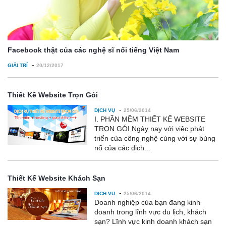
Facebook thật của các nghệ sĩ nổi tiếng Việt Nam
-
GIẢI TRÍ
20/12/2017
Thiết Kế Website Trọn Gói
-
DỊCH VỤ
25/06/2014
I. PHẦN MỀM THIẾT KẾ WEBSITE
TRỌN GÓI Ngày nay với việc phát
triển của công nghệ cùng với sự bùng
nổ của các dịch...
Thiết Kế Website Khách Sạn
-
DỊCH VỤ
25/06/2014
Doanh nghiệp của bạn đang kinh
doanh trong lĩnh vực du lịch, khách
sạn? Lĩnh vực kinh doanh khách sạn