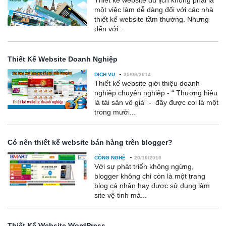
Thiết kế website du lịch không phải là
một việc làm dễ dàng đối với các nhà
thiết kế website tầm thường. Nhưng
đến với...
Thiết Kế Website Doanh Nghiệp
-
DỊCH VỤ
25/06/2014
Thiết kế website giới thiệu doanh
nghiệp chuyên nghiệp - “ Thương hiệu
là tài sản vô giá” - đây được coi là một
trong mười...
Có nên thiết kế website bán hàng trên blogger?
-
CÔNG NGHỆ
20/10/2016
Với sự phát triển không ngừng,
blogger không chỉ còn là một trang
blog cá nhân hay được sử dụng làm
site vệ tinh mà...
Thiết Kế Website WordPress