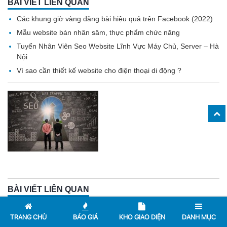
BÀI VIẾT LIÊN QUAN
Các khung giờ vàng đăng bài hiệu quả trên Facebook (2022)
Mẫu website bán nhân sâm, thực phẩm chức năng
Tuyển Nhân Viên Seo Website Lĩnh Vực Máy Chủ, Server – Hà
Nội
Vì sao cần thiết kế website cho điện thoại di động ?
BÀI VIẾT LIÊN QUAN
Facebook thật của các nghệ sĩ nổi tiếng Việt Nam
TRANG CHỦ
BÁO GIÁ
KHO GIAO DIỆN
DANH MỤC
Hot: Thiết kế website – Tặng MacBook Pro