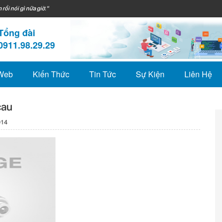
 rồi nói gì nữa giờ."
Tổng đài
0911.98.29.29
 Web
Kiến Thức
Tin Tức
Sự Kiện
Liên Hệ
cau
014