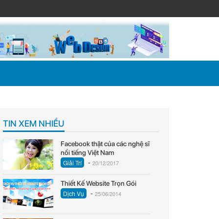
TIN XEM NHIỀU
Facebook thật của các nghệ sĩ
nổi tiếng Việt Nam
-
Giải Trí
20/12/2017
Thiết Kế Website Trọn Gói
-
Dịch Vụ
25/06/2014