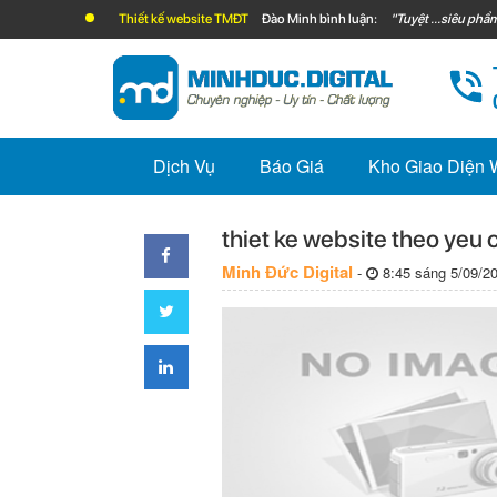
Thiết kế website TMĐT
Đào Minh bình luận:
"Tuyệt ...siêu phẩm
Dịch Vụ
Báo Giá
Kho Giao Diện
thiet ke website theo yeu 
Minh Đức Digital
-
8:45 sáng 5/09/2