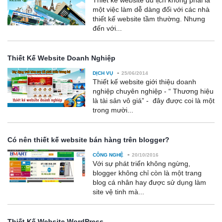
Thiết kế website du lịch không phải là
một việc làm dễ dàng đối với các nhà
thiết kế website tầm thường. Nhưng
đến với...
Thiết Kế Website Doanh Nghiệp
-
DỊCH VỤ
25/06/2014
Thiết kế website giới thiệu doanh
nghiệp chuyên nghiệp - “ Thương hiệu
là tài sản vô giá” - đây được coi là một
trong mười...
Có nên thiết kế website bán hàng trên blogger?
-
CÔNG NGHỆ
20/10/2016
Với sự phát triển không ngừng,
blogger không chỉ còn là một trang
blog cá nhân hay được sử dụng làm
site vệ tinh mà...
Thiết Kế Website WordPress