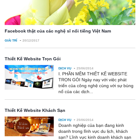
Facebook thật của các nghệ sĩ nổi tiếng Việt Nam
-
GIẢI TRÍ
20/12/2017
Thiết Kế Website Trọn Gói
-
DỊCH VỤ
25/06/2014
I. PHẦN MỀM THIẾT KẾ WEBSITE
TRỌN GÓI Ngày nay với việc phát
triển của công nghệ cùng với sự bùng
nổ của các dịch...
Thiết Kế Website Khách Sạn
-
DỊCH VỤ
25/06/2014
Doanh nghiệp của bạn đang kinh
doanh trong lĩnh vực du lịch, khách
sạn? Lĩnh vực kinh doanh khách sạn