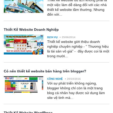
Thiết kế website du lịch không phải là
một việc làm dễ dàng đối với các nhà
thiết kế website tầm thường. Nhưng
đến với...
Thiết Kế Website Doanh Nghiệp
-
DỊCH VỤ
25/06/2014
Thiết kế website giới thiệu doanh
nghiệp chuyên nghiệp - “ Thương hiệu
là tài sản vô giá” - đây được coi là một
trong mười...
Có nên thiết kế website bán hàng trên blogger?
-
CÔNG NGHỆ
20/10/2016
Với sự phát triển không ngừng,
blogger không chỉ còn là một trang
blog cá nhân hay được sử dụng làm
site vệ tinh mà...
Thiết Kế Website WordPress