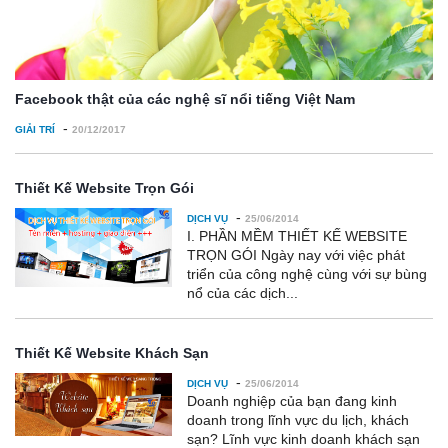
Facebook thật của các nghệ sĩ nổi tiếng Việt Nam
-
GIẢI TRÍ
20/12/2017
Thiết Kế Website Trọn Gói
-
DỊCH VỤ
25/06/2014
I. PHẦN MỀM THIẾT KẾ WEBSITE
TRỌN GÓI Ngày nay với việc phát
triển của công nghệ cùng với sự bùng
nổ của các dịch...
Thiết Kế Website Khách Sạn
-
DỊCH VỤ
25/06/2014
Doanh nghiệp của bạn đang kinh
doanh trong lĩnh vực du lịch, khách
sạn? Lĩnh vực kinh doanh khách sạn