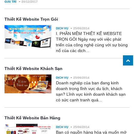
-
GIẢI TRÍ
20/12/2017
Thiết Kế Website Trọn Gói
-
DỊCH VỤ
25/06/2014
I. PHẦN MỀM THIẾT KẾ WEBSITE
TRỌN GÓI Ngày nay với việc phát
triển của công nghệ cùng với sự bùng
nổ của các dịch...
Thiết Kế Website Khách Sạn
-
DỊCH VỤ
25/06/2014
Doanh nghiệp của bạn đang kinh
doanh trong lĩnh vực du lịch, khách
sạn? Lĩnh vực kinh doanh khách sạn
có sức cạnh tranh quá...
Thiết Kế Website Bán Hàng
-
DỊCH VỤ
25/06/2014
Bạn có nguồn hàng hóa và muốn mở