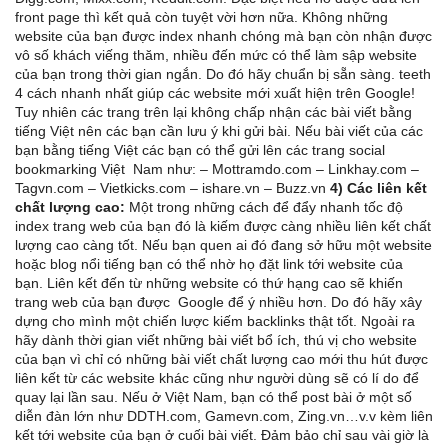
front page thì kết quả còn tuyệt vời hơn nữa. Không những
website của bạn được index nhanh chóng mà bạn còn nhận được
vô số khách viếng thăm, nhiều đến mức có thể làm sập website
của bạn trong thời gian ngắn. Do đó hãy chuẩn bị sẵn sàng. teeth
4 cách nhanh nhất giúp các website mới xuất hiện trên Google!
Tuy nhiên các trang trên lại không chấp nhận các bài viết bằng
tiếng Việt nên các bạn cần lưu ý khi gửi bài. Nếu bài viết của các
bạn bằng tiếng Việt các bạn có thể gửi lên các trang social
bookmarking Việt Nam như: – Mottramdo.com – Linkhay.com –
Tagvn.com – Vietkicks.com – ishare.vn – Buzz.vn
4) Các liên kết
chất lượng cao:
Một trong những cách để đẩy nhanh tốc độ
index trang web của bạn đó là kiếm được càng nhiều liên kết chất
lượng cao càng tốt. Nếu bạn quen ai đó đang sở hữu một website
hoặc blog nổi tiếng bạn có thể nhờ họ đặt link tới website của
bạn. Liên kết đến từ những website có thứ hạng cao sẽ khiến
trang web của bạn được Google để ý nhiều hơn. Do đó hãy xây
dựng cho mình một chiến lược kiếm backlinks thật tốt. Ngoài ra
hãy dành thời gian viết những bài viết bổ ích, thú vị cho website
của bạn vì chỉ có những bài viết chất lượng cao mới thu hút được
liên kết từ các website khác cũng như người dùng sẽ có lí do để
quay lại lần sau. Nếu ở Việt Nam, bạn có thể post bài ở một số
diễn đàn lớn như DDTH.com, Gamevn.com, Zing.vn…v.v kèm liên
kết tới website của bạn ở cuối bài viết. Đảm bảo chỉ sau vài giờ là