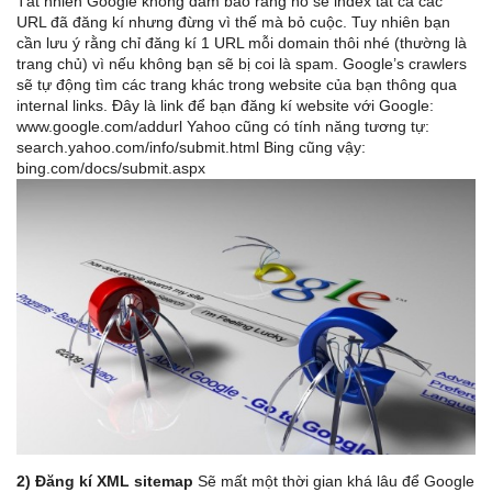
Tất nhiên Google không đảm bảo rằng nó sẽ index tất cả các
URL đã đăng kí nhưng đừng vì thế mà bỏ cuộc. Tuy nhiên bạn
cần lưu ý rằng chỉ đăng kí 1 URL mỗi domain thôi nhé (thường là
trang chủ) vì nếu không bạn sẽ bị coi là spam. Google’s crawlers
sẽ tự động tìm các trang khác trong website của bạn thông qua
internal links. Đây là link để bạn đăng kí website với Google:
www.google.com/addurl
Yahoo cũng có tính năng tương tự:
search.yahoo.com/info/submit.html Bing cũng vậy:
bing.com/docs/submit.aspx
2) Đăng kí XML sitemap
Sẽ mất một thời gian khá lâu để Google