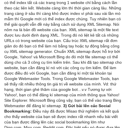
có thể index tất cả các trang trong 1 website chỉ bằng cách lần
theo các liên kết. Website càng lớn thì thời gian càng lâu. Những
trang càng ở sâu thì càng khó được index vì phải sau vài lần mò
mẫm thì Google mới có thể index được chúng. Tuy nhiên bạn có
thể giải quyết vẫn đề này bằng cách sử dụng XML Sitemap. Nói
nôm na là bản đồ website của bạn. XML sitemap là một file text
được lưu dưới định dạng XML. Trong đó nó liệt kê tất cả những
URLs có trong website của bạn. Cấu trúc XML sitemap rất đơn
giản do đó bạn có thể làm nó bằng tay hoặc tự động bằng công
cụ XML sitemap generator. Chuẩn XML sitemap được hỗ trợ bởi
Google, Yahoo! và Microsoft Bing do đó một file sitemap có thể
dùng cho cả 3 công cụ tìm kiếm trên. Sau khi đã tạo sitemap cho
website, bạn cần đăng kí nó với các công cụ tìm kiếm. Để làm
được điều đó với Google, bạn cần đăng kí một tài khoản tại
Google Webmaster Tools. Trong Google Webmaster Tools, bạn
sẽ thấy rất nhiều thông tin giá trị về website của mình. Vd: thứ
hạng, thời gian ghé thăm của google bot…v.v Tương tự với
Yahoo!, bạn có thể đăng kí sitemap của mình thông qua Yahoo!
Site Explorer. Microsoft Bing cũng vậy, bạn có thể vào trang Bing
Webmaster để đăng kí sitemap.
3) Gửi bài lên các Social
Bookmarking:
Điều này đã được Misao thử nghiệm và kết quả
cho thấy website của bạn sẽ được index rất nhanh nếu bài viết
của bạn được đăng lên các social bookmarking lớn như
Digg.com, Mixx.com, Reddit.com. Đặc biệt nếu nó được đưa lên