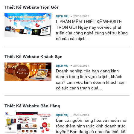
Thiết Kế Website Trọn Gói
-
DỊCH VỤ
25/06/2014
I. PHẦN MỀM THIẾT KẾ WEBSITE
TRỌN GÓI Ngày nay với việc phát
triển của công nghệ cùng với sự bùng
nổ của các dịch...
Thiết Kế Website Khách Sạn
-
DỊCH VỤ
25/06/2014
Doanh nghiệp của bạn đang kinh
doanh trong lĩnh vực du lịch, khách
sạn? Lĩnh vực kinh doanh khách sạn
có sức cạnh tranh quá...
Thiết Kế Website Bán Hàng
-
DỊCH VỤ
25/06/2014
Bạn có nguồn hàng hóa và muốn mở
rộng thêm hình thức kinh doanh trực
tuyến? Bạn đang có nhu cầu thiết kế