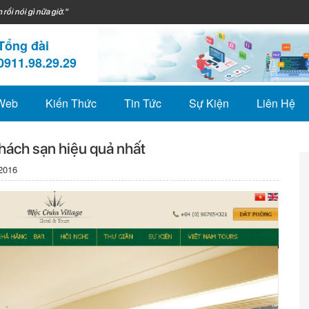
 rồi nói gì nữa giờ."
Tổng đài
0911.98.29.29
 Web
Kiến Thức
Tin Tức
Sự Kiện
Liên Hệ
khách sạn hiệu quả nhất
2016