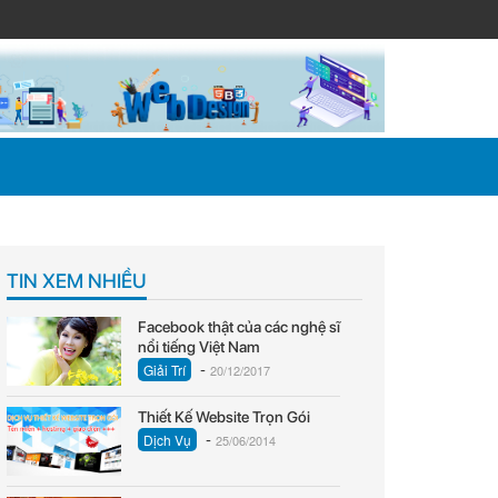
TIN XEM NHIỀU
Facebook thật của các nghệ sĩ
nổi tiếng Việt Nam
-
Giải Trí
20/12/2017
Thiết Kế Website Trọn Gói
-
Dịch Vụ
25/06/2014