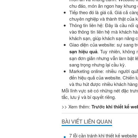
chu đáo, món ăn ngon hay khung 
Tiếp theo đó là giá cả. Giá cả càn
chuyên nghiệp và thành thật của 
Thông tin liên hệ: Đây là cầu nối
vào thông tin liên hệ mà khách h
khách sạn, giúp khách sạn nâng c
Giao diện của website: sự sang t
sạn hiệu quả
. Tuy nhiên, không 
sạn đơn giản nhưng vẫn làm bật lê
sang trọng nhưng lại cầu kỳ.
Marketing online: nhiều người qu
đến hiệu quả của website. Chiến l
và thu hút được nhiều khách hàng
Mỗi lĩnh vực sẽ có những nét đặc trư
tắc, lưu ý và bí quyết riêng.
>> Xem thêm:
Trước khi thiết kế we
BÀI VIẾT LIÊN QUAN
7 lỗi cần tránh khi thiết kế websit