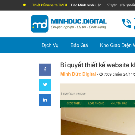
Thiết kế website TMĐT
Đào Minh bình luận:
"Tuyệt ...siêu phẩm
Dịch Vụ
Báo Giá
Kho Giao Diện
Bí quyết thiết kế website 
Minh Đức Digital
-
7:09 chiều 24/11/