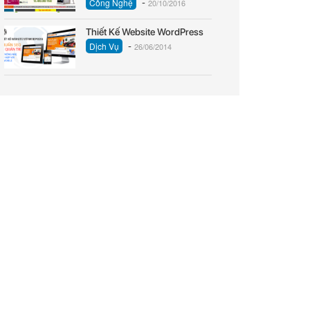
-
Công Nghệ
20/10/2016
Thiết Kế Website WordPress
-
Dịch Vụ
26/06/2014