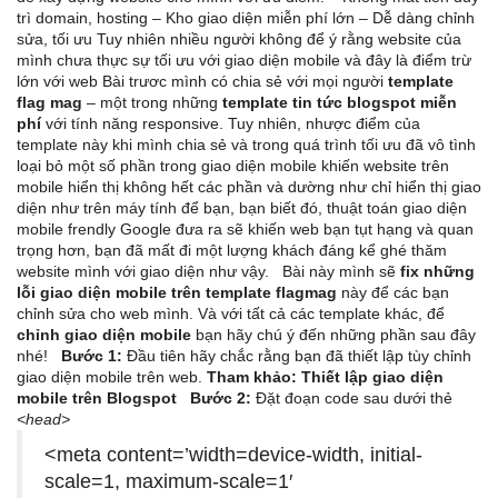
trì domain, hosting – Kho giao diện miễn phí lớn – Dễ dàng chỉnh
sửa, tối ưu Tuy nhiên nhiều người không để ý rằng website của
mình chưa thực sự tối ưu với giao diện mobile và đây là điểm trừ
lớn với web Bài trươc mình có chia sẻ với mọi người
template
flag mag
– một trong những
template tin tức blogspot miễn
phí
với tính năng responsive. Tuy nhiên, nhược điểm của
template này khi mình chia sẻ và trong quá trình tối ưu đã vô tình
loại bỏ một số phần trong giao diện mobile khiến website trên
mobile hiển thị không hết các phần và dường như chỉ hiển thị giao
diện như trên máy tính để bạn, bạn biết đó, thuật toán giao diện
mobile frendly Google đưa ra sẽ khiến web bạn tụt hạng và quan
trọng hơn, bạn đã mất đi một lượng khách đáng kể ghé thăm
website mình với giao diện như vậy. Bài này mình sẽ
fix những
lỗi giao diện mobile trên template flagmag
này để các bạn
chỉnh sửa cho web mình. Và với tất cả các template khác, để
chỉnh giao diện mobile
bạn hãy chú ý đến những phần sau đây
nhé!
Bước 1:
Đầu tiên hãy chắc rằng bạn đã thiết lập tùy chỉnh
giao diện mobile trên web.
Tham khảo:
Thiết lập giao diện
mobile trên Blogspot
Bước 2:
Đặt đoạn code sau dưới thẻ
<head>
<meta content=’width=device-width, initial-
scale=1, maximum-scale=1′