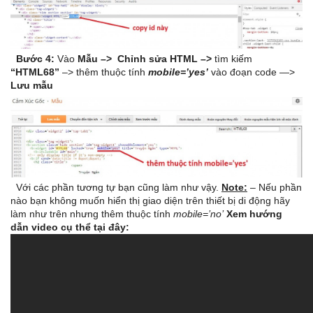
Bước 4:
Vào
Mẫu –> Chỉnh sửa HTML
–>
tìm kiếm
“HTML68”
–> thêm thuộc tính
mobile=’yes’
vào đoạn code —>
Lưu mẫu
Với các phần tương tự bạn cũng làm như vậy.
Note:
– Nếu phần
nào bạn không muốn hiển thị giao diện trên thiết bị di động hãy
làm như trên nhưng thêm thuộc tính
mobile=’no’
Xem hướng
dẫn video cụ thể tại đây: