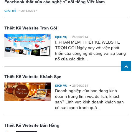
Facebook thật của các nghệ sĩ nổi tiếng Việt Nam
-
GIẢI TRÍ
20/12/2017
Thiết Kế Website Trọn Gói
-
DỊCH VỤ
25/06/2014
I. PHẦN MỀM THIẾT KẾ WEBSITE
TRỌN GÓI Ngày nay với việc phát
triển của công nghệ cùng với sự bùng
nổ của các dịch...
Thiết Kế Website Khách Sạn
-
DỊCH VỤ
25/06/2014
Doanh nghiệp của bạn đang kinh
doanh trong lĩnh vực du lịch, khách
sạn? Lĩnh vực kinh doanh khách sạn
có sức cạnh tranh quá...
Thiết Kế Website Bán Hàng