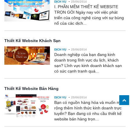
-
DỊCH VỤ
25/06/2014
I. PHẦN MỀM THIẾT KẾ WEBSITE
TRỌN GÓI Ngày nay với việc phát
triển của công nghệ cùng với sự bùng
nổ của các dịch...
Thiết Kế Website Khách Sạn
-
DỊCH VỤ
25/06/2014
Doanh nghiệp của bạn đang kinh
doanh trong lĩnh vực du lịch, khách
sạn? Lĩnh vực kinh doanh khách sạn
có sức cạnh tranh quá...
Thiết Kế Website Bán Hàng
-
DỊCH VỤ
25/06/2014
Bạn có nguồn hàng hóa và muốn mở
rộng thêm hình thức kinh doanh trực
tuyến? Bạn đang có nhu cầu thiết kế
website bán hàng trọn...