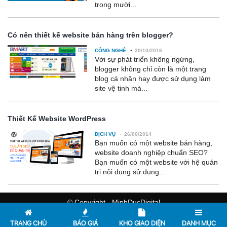
trong mười...
Có nên thiết kế website bán hàng trên blogger?
-
CÔNG NGHỆ
20/10/2016
Với sự phát triển không ngừng,
blogger không chỉ còn là một trang
blog cá nhân hay được sử dụng làm
site vệ tinh mà...
Thiết Kế Website WordPress
-
DỊCH VỤ
26/06/2014
Bạn muốn có một website bán hàng,
website doanh nghiệp chuẩn SEO?
Bạn muốn có một website với hệ quản
trị nội dung sử dụng...
© Copyright - MinhDucDigital
TRANG CHỦ
BÁO GIÁ
KHO GIAO DIỆN
DANH MỤC