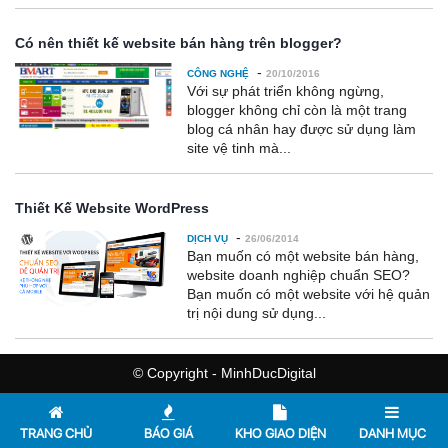
Có nên thiết kế website bán hàng trên blogger?
-
CÔNG NGHỆ
20/10/2016
Với sự phát triển không ngừng,
blogger không chỉ còn là một trang
blog cá nhân hay được sử dụng làm
site vệ tinh mà...
Thiết Kế Website WordPress
-
DỊCH VỤ
26/06/2014
Bạn muốn có một website bán hàng,
website doanh nghiệp chuẩn SEO?
Bạn muốn có một website với hệ quản
trị nội dung sử dụng...
© Copyright - MinhDucDigital
TRANG CHỦ
BÁO GIÁ
KHO GIAO DIỆN
DANH MỤC