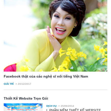
Facebook thật của các nghệ sĩ nổi tiếng Việt Nam
-
GIẢI TRÍ
20/12/2017
Thiết Kế Website Trọn Gói
-
DỊCH VỤ
25/06/2014
I. PHẦN MỀM THIẾT KẾ WEBSITE