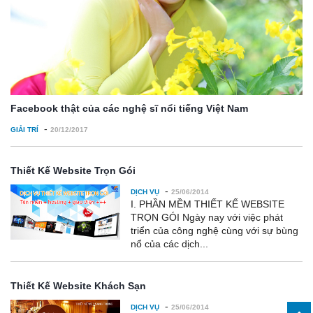
Facebook thật của các nghệ sĩ nổi tiếng Việt Nam
-
GIẢI TRÍ
20/12/2017
Thiết Kế Website Trọn Gói
-
DỊCH VỤ
25/06/2014
I. PHẦN MỀM THIẾT KẾ WEBSITE
TRỌN GÓI Ngày nay với việc phát
triển của công nghệ cùng với sự bùng
nổ của các dịch...
Thiết Kế Website Khách Sạn
-
DỊCH VỤ
25/06/2014