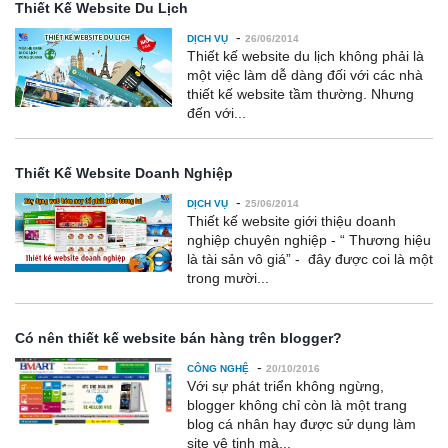
Thiết Kế Website Du Lịch
-
DỊCH VỤ
26/06/2014
Thiết kế website du lịch không phải là
một việc làm dễ dàng đối với các nhà
thiết kế website tầm thường. Nhưng
đến với...
Thiết Kế Website Doanh Nghiệp
-
DỊCH VỤ
25/06/2014
Thiết kế website giới thiệu doanh
nghiệp chuyên nghiệp - “ Thương hiệu
là tài sản vô giá” - đây được coi là một
trong mười...
Có nên thiết kế website bán hàng trên blogger?
-
CÔNG NGHỆ
20/10/2016
Với sự phát triển không ngừng,
blogger không chỉ còn là một trang
blog cá nhân hay được sử dụng làm
site vệ tinh mà...