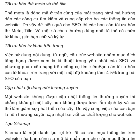
Tối ưu hóa thẻ meta và thẻ title
Thẻ meta là dòng mã ở trên cùng của một trang html mà hướng
dẫn các công cụ tìm kiếm và cung cấp cho họ các thông tin của
website. Do vậy để hiệu quả cho SEO thì các bạn cần tối ưu hóa
thr Meta, Title. Và một số cách thường dùng nhất là thẻ có chứa
từ khóa, giới hạn chữ và ký tự..
Tối ưu hóa từ khóa trên trang
Việc sử dụng nội dung, từ ngữ, cấu trúc website nhằm mục đích
tăng hạng được xem là kĩ thuật trọng yếu nhất của SEO và
phương pháp xếp hạng trên công cụ tìm kiếmBạn cần tối ư hóa
các từ khóa trên trang với một mật độ khoảng tầm 4-5% trong bài
SEO của bạn
Cập nhật nội dung mới thường xuyên
Một website không được cập nhật thông tin thường xuyên thì
chẳng khác gì một cây non không được tưới tắm định kỳ và có
thể làm giảm sự phát triển của cây. Do vậy công việc của các bạn
là nên thường xuyên cập nhật bài viết có chất lượng cho website.
Tạo Sitemap
Sitemap là một danh lục liệt kê tất cả các mục thông tin trên
website của bạn cùng sự mô tả ngắn gọn cho các mục thông tin