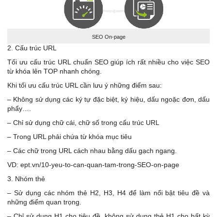
SEO On-page
2. Cấu trúc URL
Tối ưu cấu trúc URL chuẩn SEO giúp ích rất nhiều cho việc SEO
từ khóa lên TOP nhanh chóng.
Khi tối ưu cấu trúc URL cần lưu ý những điểm sau:
– Không sử dụng các ký tự đặc biệt, ký hiệu, dấu ngoặc đơn, dấu
phẩy….
– Chỉ sử dụng chữ cái, chữ số trong cấu trúc URL
– Trong URL phải chứa từ khóa mục tiêu
– Các chữ trong URL cách nhau bằng dấu gạch ngang.
VD: ept.vn/10-yeu-to-can-quan-tam-trong-SEO-on-page
3. Nhóm thẻ
– Sử dụng các nhóm thẻ H2, H3, H4 để làm nổi bật tiêu đề và
những điểm quan trọng.
– Chỉ sử dụng H1 cho tiêu đề, không sử dụng thẻ H1 cho bất kỳ