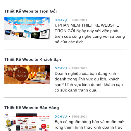
Thiết Kế Website Trọn Gói
-
DỊCH VỤ
25/06/2014
I. PHẦN MỀM THIẾT KẾ WEBSITE
TRỌN GÓI Ngày nay với việc phát
triển của công nghệ cùng với sự bùng
nổ của các dịch...
Thiết Kế Website Khách Sạn
-
DỊCH VỤ
25/06/2014
Doanh nghiệp của bạn đang kinh
doanh trong lĩnh vực du lịch, khách
sạn? Lĩnh vực kinh doanh khách sạn
có sức cạnh tranh quá...
Thiết Kế Website Bán Hàng
-
DỊCH VỤ
25/06/2014
Bạn có nguồn hàng hóa và muốn mở
rộng thêm hình thức kinh doanh trực