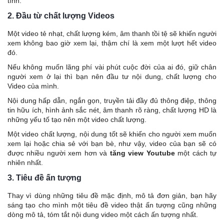
tính.
2. Đầu từ chất lượng Videos
Một video tẻ nhạt, chất lượng kém, âm thanh tồi tệ sẽ khiến người
xem không bao giờ xem lại, thậm chí là xem một lượt hết video
đó.
Nếu không muốn lãng phí vài phút cuộc đời của ai đó, giữ chân
người xem ở lại thì bạn nên đầu tư nội dung, chất lượng cho
Video của mình.
Nội dung hấp dẫn, ngắn gọn, truyền tải đầy đủ thông điệp, thông
tin hữu ích, hình ảnh sắc nét, âm thanh rõ ràng, chất lượng HD là
những yếu tố tạo nên một video chất lượng.
Một video chất lượng, nội dung tốt sẽ khiến cho người xem muốn
xem lại hoặc chia sẻ với bạn bè, như vậy, video của bạn sẽ có
được nhiều người xem hơn và
tăng view Youtube
một cách tự
nhiên nhất.
3. Tiêu đề ấn tượng
Thay vì dùng những tiêu đề mặc định, mô tả đơn giản, bạn hãy
sáng tạo cho mình một tiêu đề video thật ấn tượng cũng những
dòng mô tả, tóm tắt nội dung video một cách ấn tượng nhất.