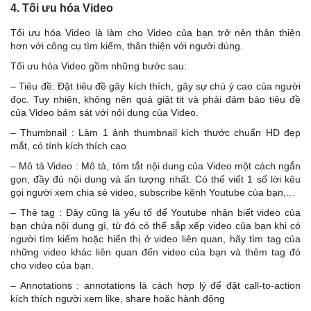
4. Tối ưu hóa Video
Tối ưu hóa Video là làm cho Video của bạn trở nên thân thiện
hơn với công cụ tìm kiếm, thân thiện với người dùng.
Tối ưu hóa Video gồm những bước sau:
– Tiêu đề: Đặt tiêu đề gây kích thích, gây sự chú ý cao của người
đọc. Tuy nhiên, không nên quá giật tit và phải đảm bảo tiêu đề
của Video bám sát với nội dung của Video.
– Thumbnail : Làm 1 ảnh thumbnail kích thước chuẩn HD đẹp
mắt, có tính kích thích cao
– Mô tả Video : Mô tả, tóm tắt nội dung của Video một cách ngắn
gọn, đầy đủ nội dung và ấn tượng nhất. Có thể viết 1 số lời kêu
gọi người xem chia sẻ video, subscribe kênh Youtube của bạn,…
– Thẻ tag : Đây cũng là yếu tố để Youtube nhận biết video của
bạn chứa nội dung gì, từ đó có thể sắp xếp video của bạn khi có
người tìm kiếm hoặc hiển thị ở video liên quan, hãy tìm tag của
những video khác liên quan đến video của bạn và thêm tag đó
cho video của bạn.
– Annotations : annotations là cách hợp lý để đặt call-to-action
kích thích người xem like, share hoặc hành động