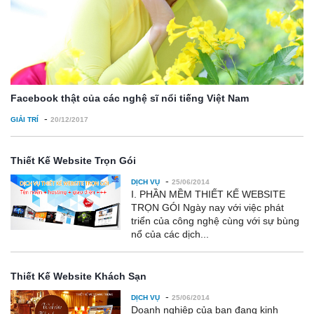
Facebook thật của các nghệ sĩ nổi tiếng Việt Nam
-
GIẢI TRÍ
20/12/2017
Thiết Kế Website Trọn Gói
-
DỊCH VỤ
25/06/2014
I. PHẦN MỀM THIẾT KẾ WEBSITE
TRỌN GÓI Ngày nay với việc phát
triển của công nghệ cùng với sự bùng
nổ của các dịch...
Thiết Kế Website Khách Sạn
-
DỊCH VỤ
25/06/2014
Doanh nghiệp của bạn đang kinh